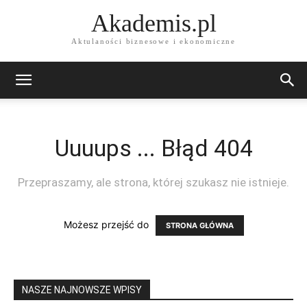
Akademis.pl
Aktulaności biznesowe i ekonomiczne
Uuuups ... Błąd 404
Przepraszamy, ale strona, której szukasz nie istnieje.
Możesz przejść do
STRONA GŁÓWNA
NASZE NAJNOWSZE WPISY