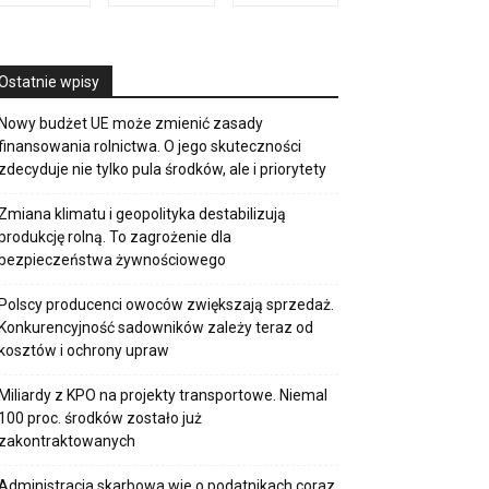
Ostatnie wpisy
Nowy budżet UE może zmienić zasady
finansowania rolnictwa. O jego skuteczności
zdecyduje nie tylko pula środków, ale i priorytety
Zmiana klimatu i geopolityka destabilizują
produkcję rolną. To zagrożenie dla
bezpieczeństwa żywnościowego
Polscy producenci owoców zwiększają sprzedaż.
Konkurencyjność sadowników zależy teraz od
kosztów i ochrony upraw
Miliardy z KPO na projekty transportowe. Niemal
100 proc. środków zostało już
zakontraktowanych
Administracja skarbowa wie o podatnikach coraz