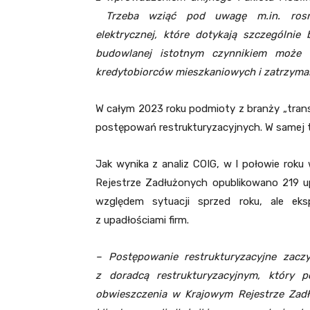
Trzeba wziąć pod uwagę m.in. rosną
elektrycznej, które dotykają szczególni
budowlanej istotnym czynnikiem może 
kredytobiorców mieszkaniowych i zatrzyma
W całym 2023 roku podmioty z branży „tra
postępowań restrukturyzacyjnych. W samej ty
Jak wynika z analiz COIG, w I połowie ro
Rejestrze Zadłużonych opublikowano 219 u
względem sytuacji sprzed roku, ale eks
z upadłościami firm.
– Postępowanie restrukturyzacyjne zacz
z doradcą restrukturyzacyjnym, który po
obwieszczenia w Krajowym Rejestrze Zadł