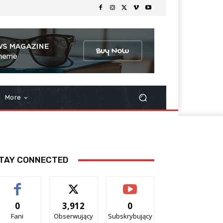
More
TAY CONNECTED
0
3,912
0
Fani
Obserwujący
Subskrybujący