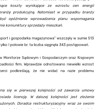
ce koszty wynikające ze wzrostu cen energii
e branżę produkcyjną. Natomiast w przypadku branży
być opóźnienie wprowadzenia planu wspomagania
nie koniunktury sprzedaży mieszkań.
nsport i gospodarka magazynowa” wszczęły w sumie 513
lko I połowie br. ta liczba sięgnęła 343 postępowań.
ku w Monitorze Sądowym i Gospodarczym oraz Krajowym
padłości firm. Wprawdzie odnotowano niewielki wzrost
perci podkreślają, że nie widać na razie problemu
yna się w pierwszej kolejności od zawarcia umowy
siada licencję. W dalszej kolejności jest złożenie
użonych. Doradca restrukturyzacyjny wraz ze swoim