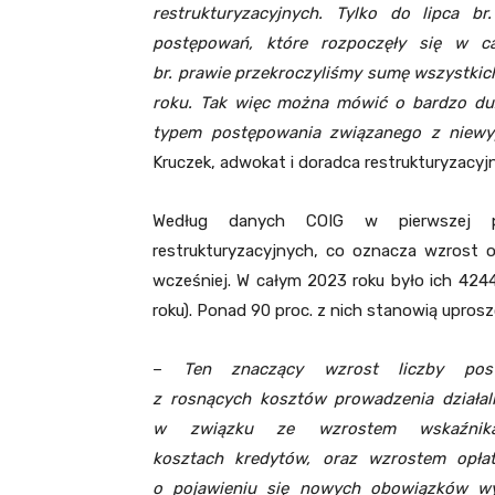
restrukturyzacyjnych. Tylko do lipca b
postępowań, które rozpoczęły się w c
br. prawie przekroczyliśmy sumę wszystki
roku. Tak więc można mówić o bardzo d
typem postępowania związanego z niewyp
Kruczek, adwokat i doradca restrukturyzacyjn
Według danych COIG w pierwszej p
restrukturyzacyjnych, co oznacza wzrost 
wcześniej. W całym 2023 roku było ich 4244
roku). Ponad 90 proc. z nich stanowią upros
–
Ten znaczący wzrost liczby postę
z rosnących kosztów prowadzenia działaln
w związku ze wzrostem wskaźnika
kosztach kredytów, oraz wzrostem opł
o pojawieniu się nowych obowiązków wy