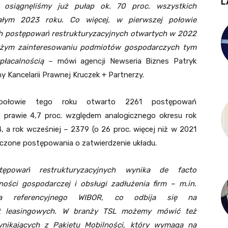
L
r. osiągnęliśmy już pułap ok. 70 proc. wszystkich
ałym 2023 roku. Co więcej, w pierwszej połowie
ch postępowań restrukturyzacyjnych otwartych w 2022
użym zainteresowaniu podmiotów gospodarczych tym
łacalnością
– mówi agencji Newseria Biznes Patryk
y Kancelarii Prawnej Kruczek + Partnerzy.
ołowie tego roku otwarto 2261 postępowań
o prawie 4,7 proc. względem analogicznego okresu rok
, a rok wcześniej – 2379 (o 26 proc. więcej niż w 2021
zczone postępowania o zatwierdzenie układu.
powań restrukturyzacyjnych wynika de facto
ości gospodarczej i obsługi zadłużenia firm – m.in.
 referencyjnego WIBOR, co odbija się na
at leasingowych. W branży TSL możemy mówić też
nikających z Pakietu Mobilności, który wymaga na