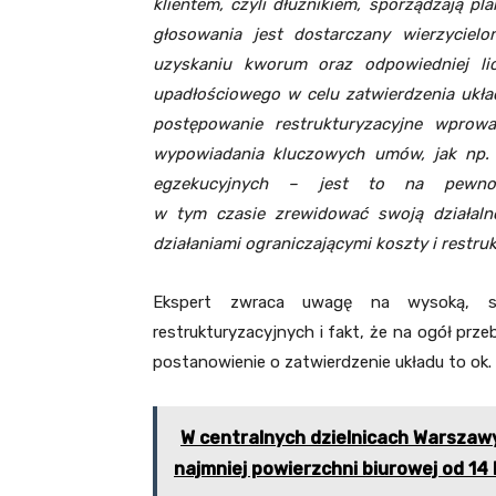
klientem, czyli dłużnikiem, sporządzają pl
głosowania jest dostarczany wierzycielo
uzyskaniu kworum oraz odpowiedniej li
upadłościowego w celu zatwierdzenia ukł
postępowanie restrukturyzacyjne wprowa
wypowiadania kluczowych umów, jak np
egzekucyjnych – jest to na pewno 
w tym czasie zrewidować swoją działaln
działaniami ograniczającymi koszty i restr
Ekspert zwraca uwagę na wysoką, si
restrukturyzacyjnych i fakt, że na ogół prz
postanowienie o zatwierdzenie układu to ok
W centralnych dzielnicach Warszawy
najmniej powierzchni biurowej od 14 