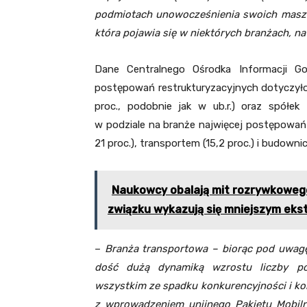
podmiotach unowocześnienia swoich maszyn
która pojawia się w niektórych branżach, na
Dane Centralnego Ośrodka Informacji Go
postępowań restrukturyzacyjnych dotyczyło
proc., podobnie jak w ub.r.) oraz spółek 
w podziale na branże najwięcej postępowań
21 proc.), transportem (15,2 proc.) i budowni
Naukowcy obalają mit rozrywkowego
związku wykazują się mniejszym ekst
–
Branża transportowa – biorąc pod uwagę
dość dużą dynamiką wzrostu liczby po
wszystkim ze spadku konkurencyjności i k
z wprowadzeniem unijnego Pakietu Mobiln