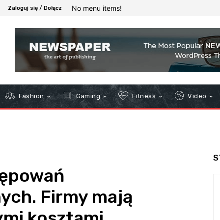
No menu items!
Zaloguj się / Dołącz
Fashion
Gaming
Fitness
Video
S
tępowań
ych. Firmy mają
ymi kosztami