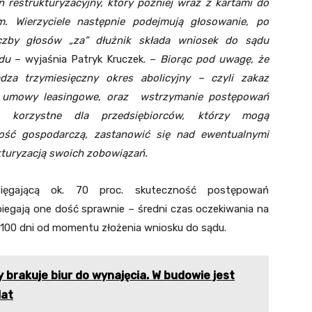
an restrukturyzacyjny, który później wraz z kartami do
m. Wierzyciele następnie podejmują głosowanie, po
czby głosów „
za”
dłużnik składa wniosek do sądu
adu
– wyjaśnia Patryk Kruczek. –
Biorąc pod uwagę, że
dza trzymiesięczny okres abolicyjny – czyli zakaz
. umowy leasingowe, oraz wstrzymanie postępowań
korzystne dla przedsiębiorców, którzy mogą
ość gospodarczą, zastanowić się nad ewentualnymi
ukturyzacją swoich zobowiązań.
ęgającą ok. 70 proc. skuteczność postępowań
ebiegają one dość sprawnie – średni czas oczekiwania na
. 100 dni od momentu złożenia wniosku do sądu.
 brakuje biur do wynajęcia. W budowie jest
lat