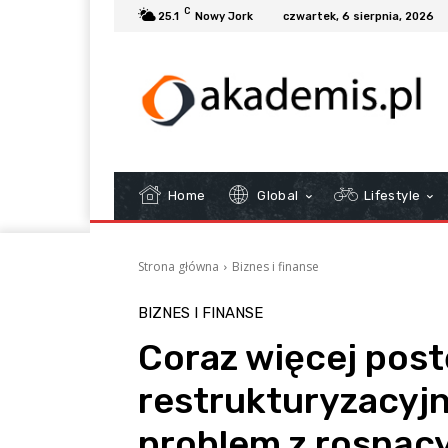
C
25.1
Nowy Jork
czwartek, 6 sierpnia, 2026
Home
Global
Lifestyle
Strona główna
Biznes i finanse
BIZNES I FINANSE
Coraz więcej pos
restrukturyzacyjn
problem z rosnąc