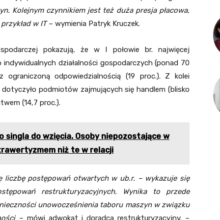
. Kolejnym czynnikiem jest też duża presja płacowa,
 przykład w IT
– wymienia Patryk Kruczek.
spodarczej pokazują, że w I połowie br. najwięcej
 indywidualnych działalności gospodarczych (ponad 70
z ograniczoną odpowiedzialnością (19 proc.). Z kolei
 dotyczyło podmiotów zajmujących się handlem (blisko
ctwem (14,7 proc.).
 singla do wzięcia. Osoby niepozostające w
rawertyzmem niż te w relacji
 liczbę postępowań otwartych w ub.r. – wykazuje się
stępowań restrukturyzacyjnych. Wynika to przede
onieczności unowocześnienia taboru maszyn w związku
ości –
mówi adwokat i doradca restrukturyzacyjny. –