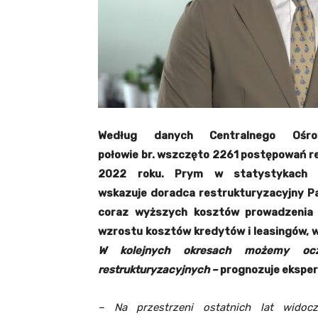
Według danych Centralnego Ośro
połowie br. wszczęto 2261 postępowań re
2022 roku. Prym w statystykach w
wskazuje doradca restrukturyzacyjny Pa
coraz wyższych kosztów prowadzenia d
wzrostu kosztów kredytów i leasingów, w
W kolejnych okresach możemy ocze
restrukturyzacyjnych –
prognozuje eksper
– Na przestrzeni ostatnich lat widoc