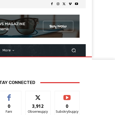
More
TAY CONNECTED
0
3,912
0
Fani
Obserwujący
Subskrybujący