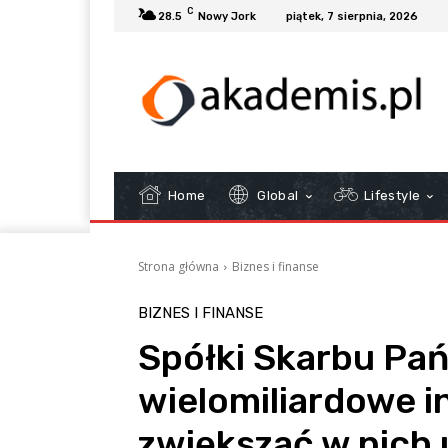
C
28.5
Nowy Jork
piątek, 7 sierpnia, 2026
Home
Global
Lifestyle
Strona główna
Biznes i finanse
BIZNES I FINANSE
Spółki Skarbu Pa
wielomiliardowe i
zwiększać w nich 