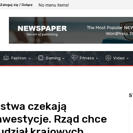
No menu items!
Zaloguj się / Dołącz
Fashion
Gaming
Fitness
Video
S
ństwa czekają
nwestycje. Rząd chce
udział krajowych