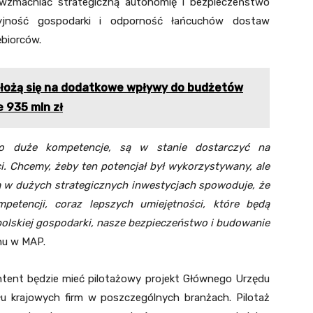
ma wzmacniać strategiczną autonomię i bezpieczeństwo
cyjność gospodarki i odporność łańcuchów dostaw
ębiorców.
ełożą się na dodatkowe wpływy do budżetów
 935 mln zł
zo duże kompetencje, są w stanie dostarczyć
na
i. Chcemy, żeby ten potencjał był wykorzystywany, ale
rm w dużych strategicznych inwestycjach spowoduje, że
etencji, coraz lepszych umiejętności, które będą
olskiej gospodarki, nasze bezpieczeństwo i budowanie
nu w MAP.
content będzie mieć pilotażowy projekt Głównego Urzędu
łu krajowych firm w poszczególnych branżach. Pilotaż