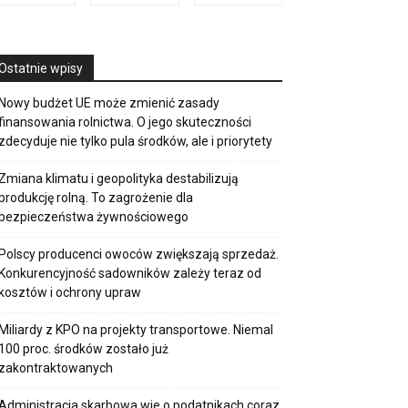
Ostatnie wpisy
Nowy budżet UE może zmienić zasady
finansowania rolnictwa. O jego skuteczności
zdecyduje nie tylko pula środków, ale i priorytety
Zmiana klimatu i geopolityka destabilizują
produkcję rolną. To zagrożenie dla
bezpieczeństwa żywnościowego
Polscy producenci owoców zwiększają sprzedaż.
Konkurencyjność sadowników zależy teraz od
kosztów i ochrony upraw
Miliardy z KPO na projekty transportowe. Niemal
100 proc. środków zostało już
zakontraktowanych
Administracja skarbowa wie o podatnikach coraz