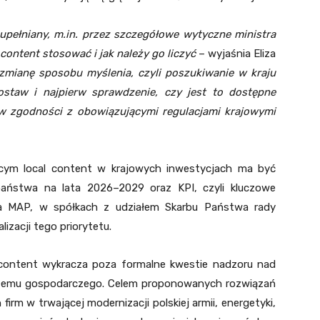
pełniany, m.in. przez szczegółowe wytyczne ministra
content stosować i jak należy go liczyć
– wyjaśnia Eliza
mianę sposobu myślenia, czyli poszukiwanie w kraju
ostaw i
najpierw
sprawdzenie, czy jest to dostępne
w zgodności z obowiązującymi regulacjami krajowymi
cym local content w krajowych inwestycjach ma być
państwa na lata 2026–2029 oraz KPI, czyli kluczowe
nia MAP, w spółkach z udziałem Skarbu Państwa rady
izacji tego priorytetu.
al content wykracza poza formalne kwestie nadzoru nad
temu gospodarczego. Celem proponowanych rozwiązań
firm w trwającej modernizacji polskiej armii, energetyki,