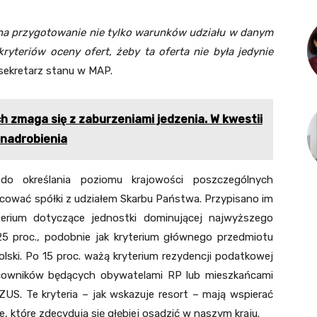
 na przygotowanie nie tylko warunków udziału w danym
yteriów oceny ofert, żeby ta oferta nie była jedynie
sekretarz stanu w MAP.
h zmaga się z zaburzeniami jedzenia. W kwestii
 nadrobienia
do określania poziomu krajowości poszczególnych
cować spółki z udziałem Skarbu Państwa. Przypisano im
erium dotyczące jednostki dominującej najwyższego
25 proc., podobnie jak kryterium głównego przedmiotu
lski. Po 15 proc. ważą kryterium rezydencji podatkowej
acowników będących obywatelami RP lub mieszkańcami
 ZUS. Te kryteria – jak wskazuje resort – mają wspierać
e, które zdecydują się głębiej osadzić w naszym kraju.