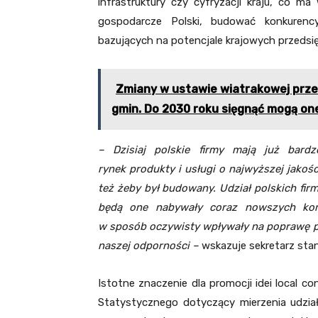
infrastruktury czy cyfryzacji kraju, co 
gospodarcze Polski, budować konkuren
bazujących na potencjale krajowych przedsi
Zmiany w ustawie wiatrakowej prz
gmin. Do 2030 roku sięgnąć mogą one
– Dzisiaj polskie firmy mają już bard
rynek
produkty i usługi o najwyższej jakośc
też żeby był budowany. Udział polskich fi
będą one nabywały coraz nowszych komp
w sposób oczywisty wpływały na poprawę p
naszej odporności –
wskazuje sekretarz sta
Istotne znaczenie dla promocji idei local 
Statystycznego dotyczący mierzenia udzia