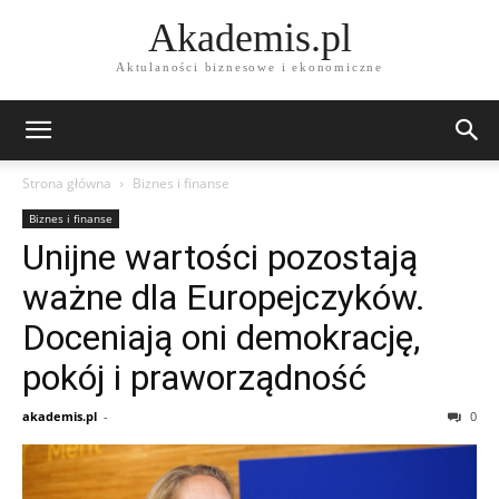
Akademis.pl
Aktulaności biznesowe i ekonomiczne
Strona główna
Biznes i finanse
Biznes i finanse
Unijne wartości pozostają
ważne dla Europejczyków.
Doceniają oni demokrację,
pokój i praworządność
akademis.pl
-
0