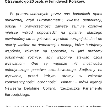
Otrzymało go 20 osób, w tym dwóch Polaków.
–
W przeprowadzanych przez nas badaniach opinii
publicznej, czyli Eurobarometru, kwestie demokracji,
pokoju i praworządności zawsze zajmują czołowe
miejsce wśród odpowiedzi na pytanie, dlaczego
powinniśmy
się
angażować w projekt europejski. Jest on
oparty właśnie na demokracji i pokoju, które budujemy
wspólnie, również na sposobie, w jaki możemy
pokonywać różnice, aby wspólnie stawiać czoła
wyzwaniom. One są większe niż możliwości
pojedynczego państwa członkowskiego. Spójrzmy na
wyzwania, przed którymi stoimy w zakresie
konkurencyjności, obronności i klimatu
– mówi agencji
Newseria Delphine Collard, rzeczniczka Parlamentu
Europejskiego.
Jak wynika z badania Eurobarometru, edycji z wiosny